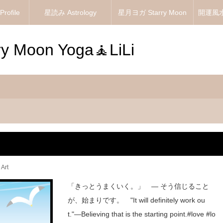
ofile
星読み Astrology
星月ヨガ Starry Moon
開運風水 
Yoga
 Moon Yoga🧘LiLi
Art
「きっとうまくいく。」 ― そう信じること
が、始まりです。 "It will definitely work ou
t."—Believing that is the starting point.#love #lo