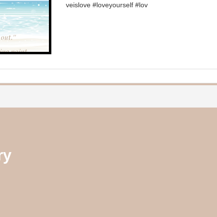
veislove #loveyourself #lov
ry