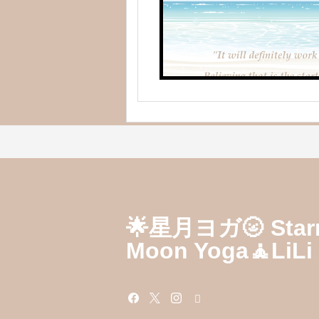
🌟星月ヨガ🌝 Star
Moon Yoga🧘LiLi