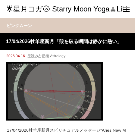
🌟星月ヨガ🌝 Starry Moon Yoga🧘LiLi
ピンクムーン
17/04/2026牡羊座新月「殻を破る瞬間は静かに熱い」
2026.04.16
星読み占星術 Astrology
17/04/2026牡羊座新月スピリチュアルメッセージ"Aries New M