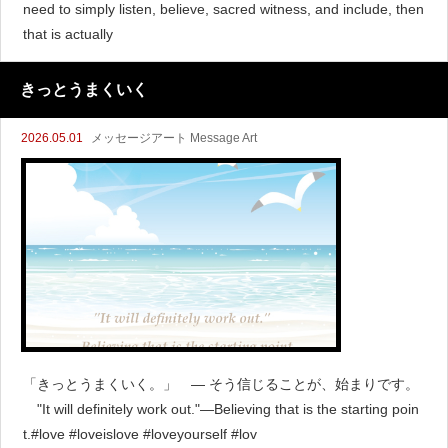
need to simply listen, believe, sacred witness, and include, then
that is actually
きっとうまくいく
2026.05.01
メッセージアート Message Art
「きっとうまくいく。」 ― そう信じることが、始まりです。
"It will definitely work out."—Believing that is the starting poin
t.#love #loveislove #loveyourself #lov