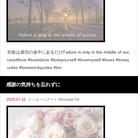
失敗は成功の途中にあるだけFailure is only in the middle of suc
cess#love #loveislove #loveyourself #lovemyself #loves #loveq
uotes #lovewordquotes #lov
感謝の気持ちを忘れずに
2025.07.16
メッセージアート Message Art