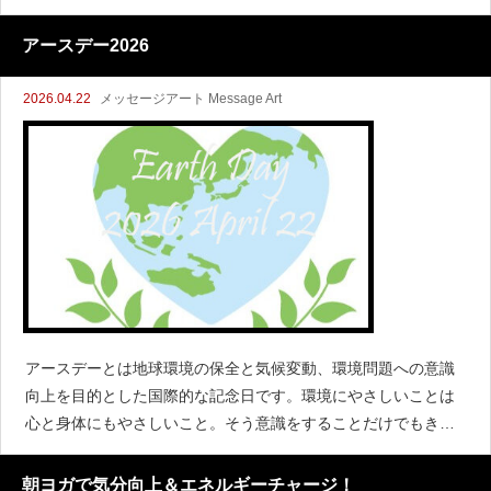
アースデー2026
2026.04.22
メッセージアート Message Art
アースデーとは地球環境の保全と気候変動、環境問題への意識
向上を目的とした国際的な記念日です。環境にやさしいことは
心と身体にもやさしいこと。そう意識をすることだけでもきっ
と私はアースデーに参加しているだと思う。地球という私たち
すべ
朝ヨガで気分向上＆エネルギーチャージ！