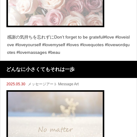
感謝の気持ちを忘れずにDon't forget to be grateful#love #loveisl
ove #loveyourself #lovemyself #loves #lovequotes #lovewordqu
otes #lovemassages #beau
どんなに小さくてもそれは一歩
2025.05.30
メッセージアート Message Art