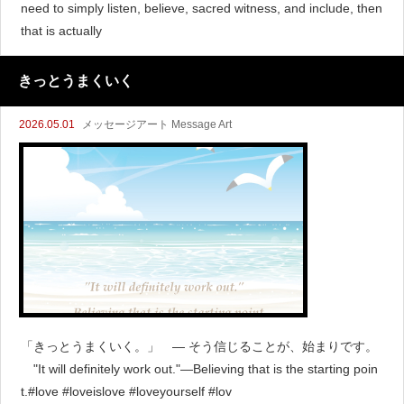
need to simply listen, believe, sacred witness, and include, then
that is actually
きっとうまくいく
2026.05.01
メッセージアート Message Art
「きっとうまくいく。」 ― そう信じることが、始まりです。
"It will definitely work out."—Believing that is the starting poin
t.#love #loveislove #loveyourself #lov