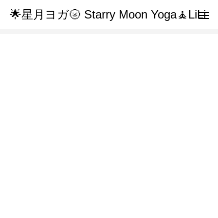
🌟星月ヨガ🌝 Starry Moon Yoga🧘LiLi