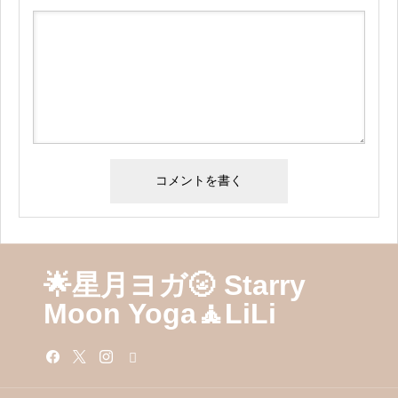
🌟星月ヨガ🌝 Starry
Moon Yoga🧘LiLi