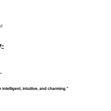
u!
た
。
intelligent, intuitive, and charming.”