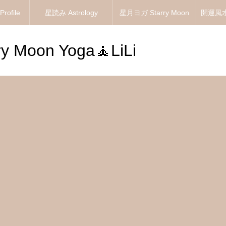
ofile
星読み Astrology
星月ヨガ Starry Moon
開運風水 
Yoga
 Moon Yoga🧘LiLi