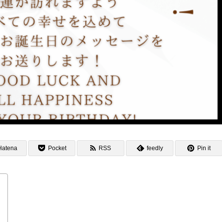
Hatena
Pocket
RSS
feedly
Pin it