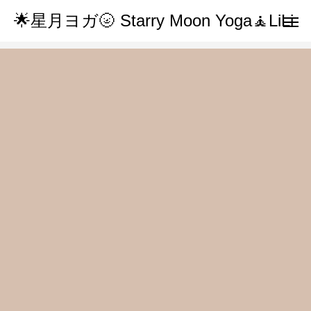
🌟星月ヨガ🌝 Starry Moon Yoga🧘LiLi