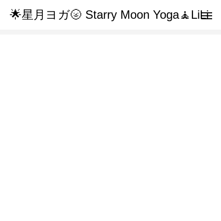
🌟星月ヨガ🌝 Starry Moon Yoga🧘LiLi