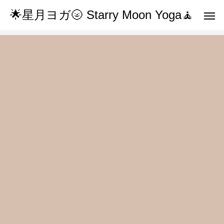
🌟星月ヨガ🌝 Starry Moon Yoga🧘