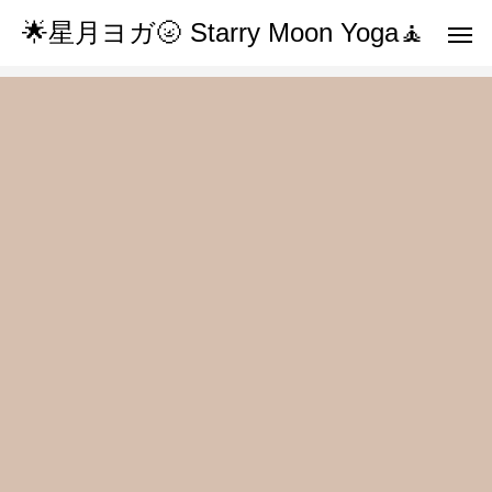
🌟星月ヨガ🌝 Starry Moon Yoga🧘