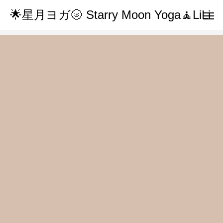
🌟星月ヨガ🌝 Starry Moon Yoga🧘LiLi