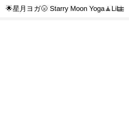
🌟星月ヨガ🌝 Starry Moon Yoga🧘LiLi