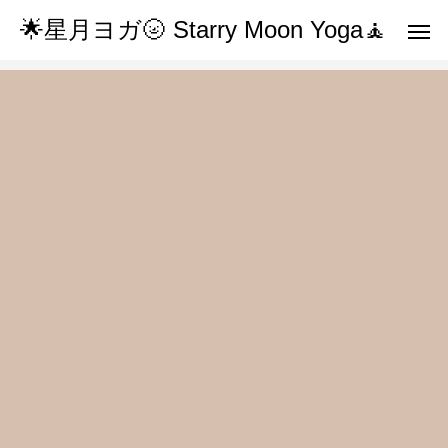
🌟星月ヨガ🌝 Starry Moon Yoga🧘