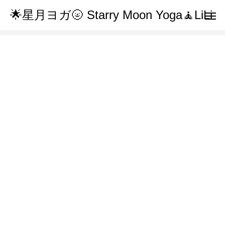
🌟星月ヨガ🌝 Starry Moon Yoga🧘LiLi