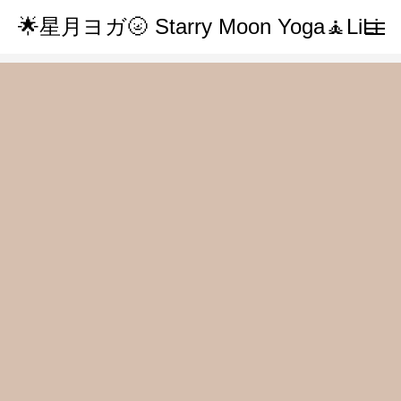
🌟星月ヨガ🌝 Starry Moon Yoga🧘LiLi