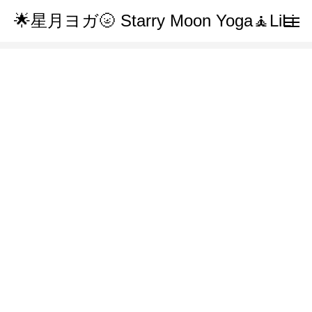
🌟星月ヨガ🌝 Starry Moon Yoga🧘LiLi