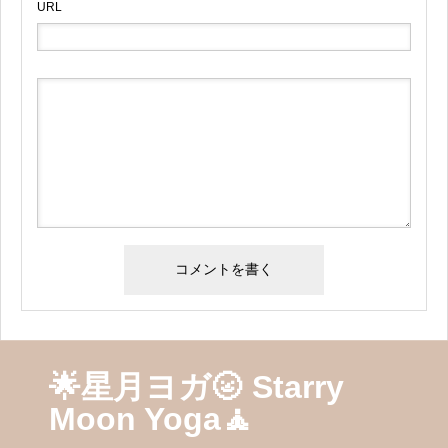
URL
🌟星月ヨガ🌝 Starry
Moon Yoga🧘