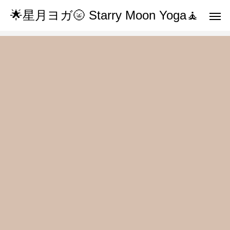
🌟星月ヨガ🌝 Starry Moon Yoga🧘