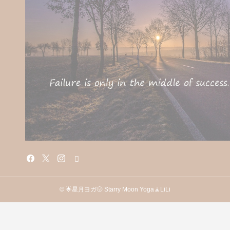
© 🌟星月ヨガ🌝 Starry Moon Yoga🧘LiLi