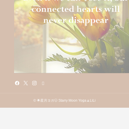
© 🌟星月ヨガ🌝 Starry Moon Yoga🧘LiLi