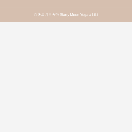
© 🌟星月ヨガ🌝 Starry Moon Yoga🧘LiLi