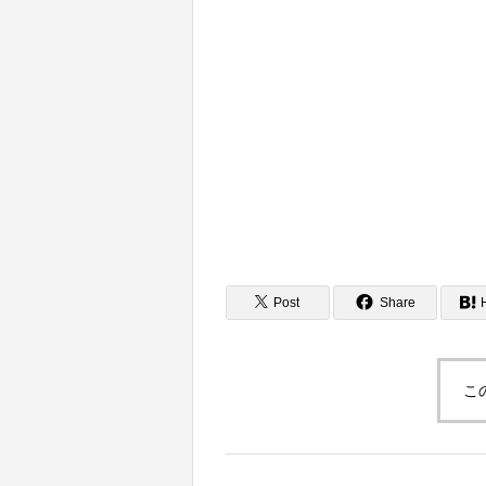
Post
Share
こ