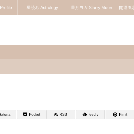
ofile
星読み Astrology
星月ヨガ Starry Moon
開運風水 
Yoga
Hatena
Pocket
RSS
feedly
Pin it