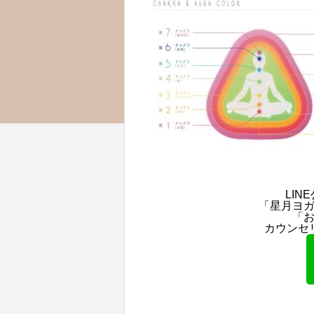
LI
「星月ヨ
「
カウンセ