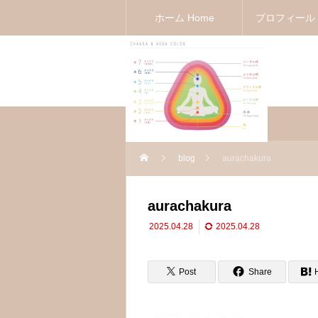
ホーム Home
プロフィール Pr
blog
aurachakura
aurachakura
2025.04.28
2025.04.28
Post
Share