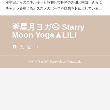
ボ宇宙からのエネルギーと調和して身体の外側と内面、さらに
チャクラを整えるオススメのポーズや瞑想をお伝えしていま
す！https://happyrich-lab.com/starry-moon-yoga
🌟星月ヨガ🌝 Starry
Moon Yoga🧘LiLi
© 🌟星月ヨガ🌝 Starry Moon Yoga🧘LiLi