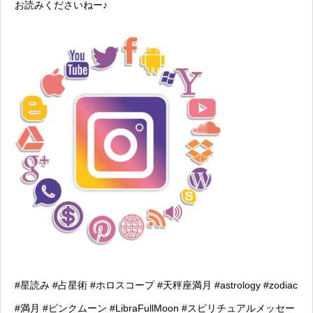
お読みくださいねー♪
#星読み #占星術 #ホロスコープ #天秤座満月 #astrology #zodiac
#満月 #ピンクムーン #LibraFullMoon #スピリチュアルメッセー