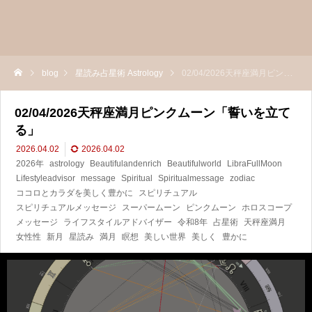
blog
星読み占星術 Astrology
02/04/2026天秤座満月ピンクムーン「誓いを立てる」
02/04/2026天秤座満月ピンクムーン「誓いを立て
る」
2026.04.02
2026.04.02
2026年
astrology
Beautifulandenrich
Beautifulworld
LibraFullMoon
Lifestyleadvisor
message
Spiritual
Spiritualmessage
zodiac
ココロとカラダを美しく豊かに
スピリチュアル
スピリチュアルメッセージ
スーパームーン
ピンクムーン
ホロスコープ
メッセージ
ライフスタイルアドバイザー
令和8年
占星術
天秤座満月
女性性
新月
星読み
満月
瞑想
美しい世界
美しく
豊かに