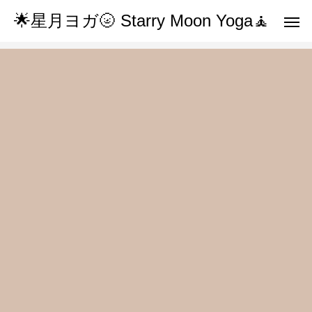
🌟星月ヨガ🌝 Starry Moon Yoga🧘