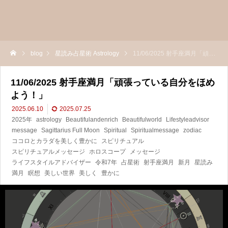
blog
星読み占星術 Astrology
11/06/2025 射手座満月「頑張っている自分をほめよう！」
11/06/2025 射手座満月「頑張っている自分をほめ
よう！」
2025.06.10
2025.07.25
2025年
astrology
Beautifulandenrich
Beautifulworld
Lifestyleadvisor
message
Sagittarius Full Moon
Spiritual
Spiritualmessage
zodiac
ココロとカラダを美しく豊かに
スピリチュアル
スピリチュアルメッセージ
ホロスコープ
メッセージ
ライフスタイルアドバイザー
令和7年
占星術
射手座満月
新月
星読み
満月
瞑想
美しい世界
美しく
豊かに