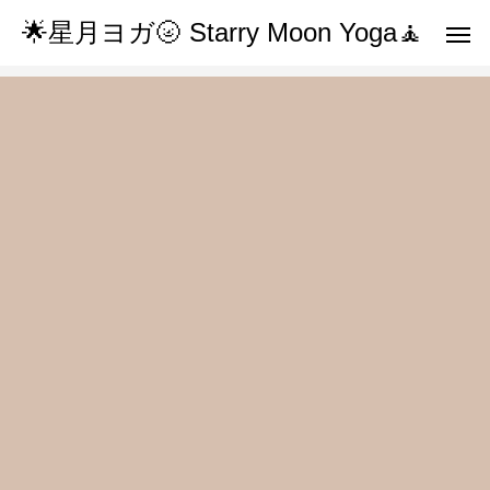
🌟星月ヨガ🌝 Starry Moon Yoga🧘