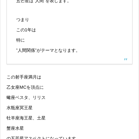
五芒星は”人間”を表します。
つまり
この1年は
特に
”人間関係”がテーマとなります。
この射手座満月は
乙女座MCを頂点に
蠍座ベスタ、リリス
水瓶座冥王星
牡羊座海王星、土星
蟹座水星
の五芒星アスペクトになっています。