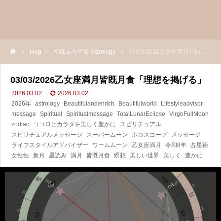
blog
星読み占星術 Astrology
03/03/2026乙女座満月皆既月食「理想を掲げる」
03/03/2026乙女座満月皆既月食「理想を掲げる」
2026.03.02
2026.03.02
2026年
astrology
Beautifulandenrich
Beautifulworld
Lifestyleadvisor
message
Spiritual
Spiritualmessage
TotalLunarEclipse
VirgoFullMoon
zodiac
ココロとカラダを美しく豊かに
スピリチュアル
スピリチュアルメッセージ
スーパームーン
ホロスコープ
メッセージ
ライフスタイルアドバイザー
ワームムーン
乙女座満月
令和8年
占星術
女性性
新月
星読み
満月
皆既月食
瞑想
美しい世界
美しく
豊かに