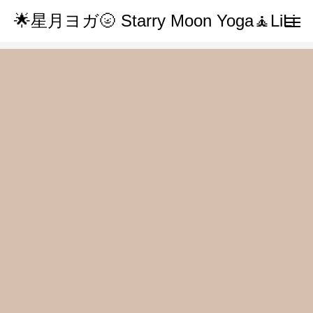
🌟星月ヨガ🌝 Starry Moon Yoga🧘LiLi