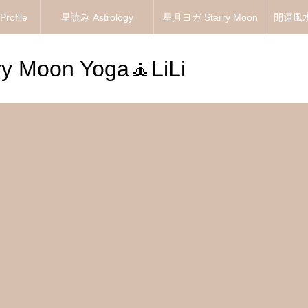
ofile
星読み Astrology
星月ヨガ Starry Moon
開運風水 
Yoga
 Moon Yoga🧘LiLi