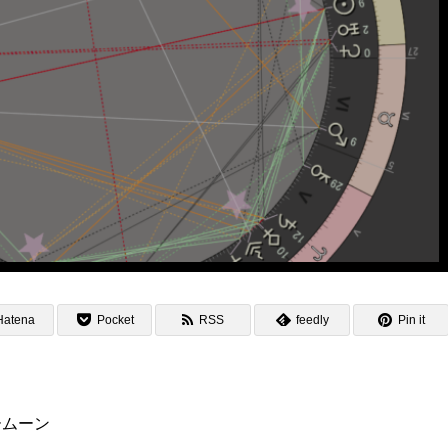
Hatena
Pocket
RSS
feedly
Pin it
ームーン