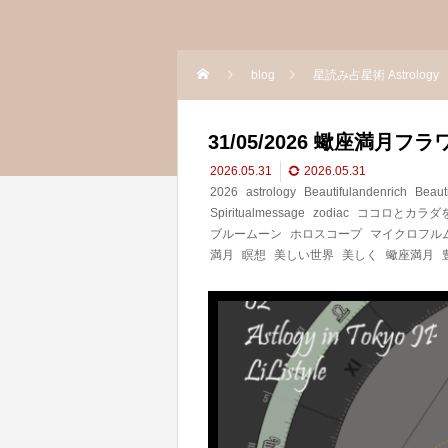
blog
星読み占星術 Astrology
31/05/2026 蠍座満
2026.05.31
2026.05.31
2026
astrology
Beautifulandenrich
Beaut
Spiritualmessage
zodiac
ココロとカラダ
ブルームーン
ホロスコープ
マイクロフル
満月
瞑想
美しい世界
美しく
蠍座満月