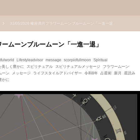
31/05/2026 蠍座満月フラワームーンブルームーン「一進一退」
月フラワームーンブルームーン「一進一退」
ifulworld
Lifestyleadvisor
message
scorpiofullmoon
Spiritual
を美しく豊かに
スピリチュアル
スピリチュアルメッセージ
フラワームーン
ムーン
メッセージ
ライフスタイルアドバイザー
令和8年
占星術
新月
星読み
豊かに