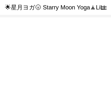
🌟星月ヨガ🌝 Starry Moon Yoga🧘LiLi