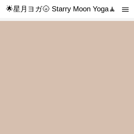
🌟星月ヨガ🌝 Starry Moon Yoga🧘