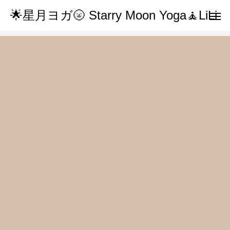
🌟星月ヨガ🌝 Starry Moon Yoga🧘LiLi