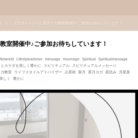
t
【ヨガイベント】星月ヨガ教室開催中♪ご参加お待ちしています！
教室開催中♪ご参加お待ちしています！
ifulworld
Lifestyleadvisor
message
moonsign
Spiritual
Spiritualmessage
ロとカラダを美しく豊かに
スピリチュアル
スピリチュアルメッセージ
ヨガ教室
ライフスタイルアドバイザー
占星術
新月
星月ヨガ
星読み
月星座
美しく
豊かに