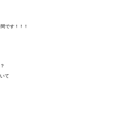
分間です！！！
？
いて