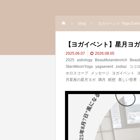
blog
ヨガイベント Yoga Even
【ヨガイベント】星月ヨガ
2025.06.07
2026.08.05
2025
astrology
Beautifulandenrich
Beaut
StarsMoonYoga
yagaevent
zodiac
ココ
ホロスコープ
メッセージ
ヨガイベント
月星座の星月ヨガ
満月
瞑想
美しい世界