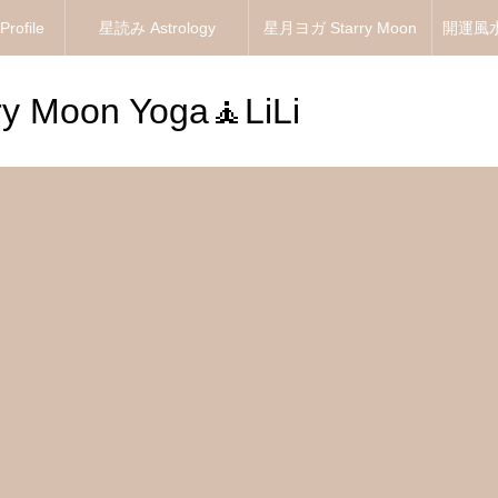
ofile
星読み Astrology
星月ヨガ Starry Moon
開運風水 
Yoga
 Moon Yoga🧘LiLi