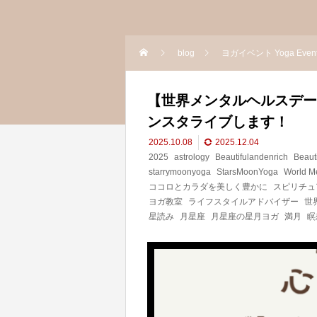
blog
ヨガイベント Yoga Even
【世界メンタルヘルスデー2025
ンスタライブします！
2025.10.08
2025.12.04
2025
astrology
Beautifulandenrich
Beaut
starrymoonyoga
StarsMoonYoga
World M
ココロとカラダを美しく豊かに
スピリチュ
ヨガ教室
ライフスタイルアドバイザー
世
星読み
月星座
月星座の星月ヨガ
満月
瞑