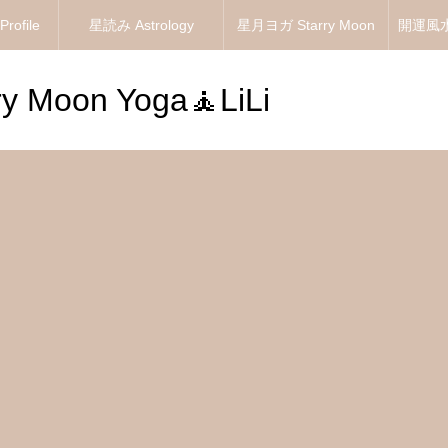
ofile
星読み Astrology
星月ヨガ Starry Moon
開運風水 
Yoga
 Moon Yoga🧘LiLi