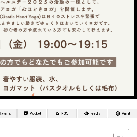
Hatena
Pocket
RSS
feedly
Pin it