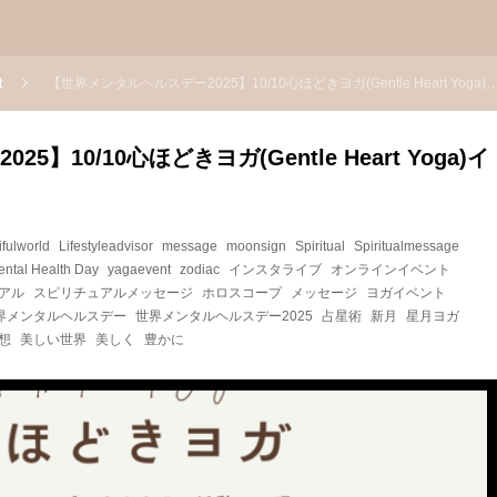
t
【世界メンタルヘルスデー2025】10/10心ほどきヨガ(Gentle Heart Yoga)インスタライブします！
】10/10心ほどきヨガ(Gentle Heart Yoga)イ
ifulworld
Lifestyleadvisor
message
moonsign
Spiritual
Spiritualmessage
ental Health Day
yagaevent
zodiac
インスタライブ
オンラインイベント
アル
スピリチュアルメッセージ
ホロスコープ
メッセージ
ヨガイベント
界メンタルヘルスデー
世界メンタルヘルスデー2025
占星術
新月
星月ヨガ
想
美しい世界
美しく
豊かに