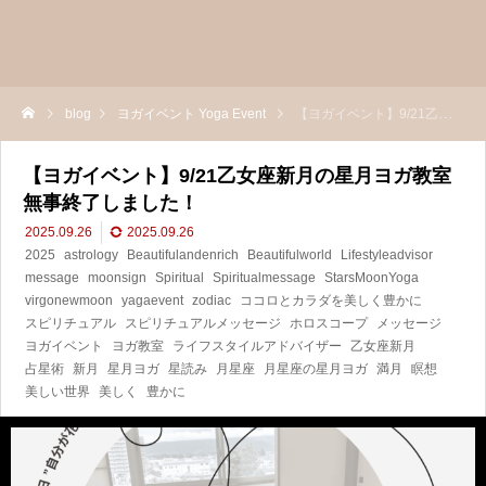
blog
ヨガイベント Yoga Event
【ヨガイベント】9/21乙女座新月の星月ヨガ教室無事終了しました！
【ヨガイベント】9/21乙女座新月の星月ヨガ教室
無事終了しました！
2025.09.26
2025.09.26
2025
astrology
Beautifulandenrich
Beautifulworld
Lifestyleadvisor
message
moonsign
Spiritual
Spiritualmessage
StarsMoonYoga
virgonewmoon
yagaevent
zodiac
ココロとカラダを美しく豊かに
スピリチュアル
スピリチュアルメッセージ
ホロスコープ
メッセージ
ヨガイベント
ヨガ教室
ライフスタイルアドバイザー
乙女座新月
占星術
新月
星月ヨガ
星読み
月星座
月星座の星月ヨガ
満月
瞑想
美しい世界
美しく
豊かに