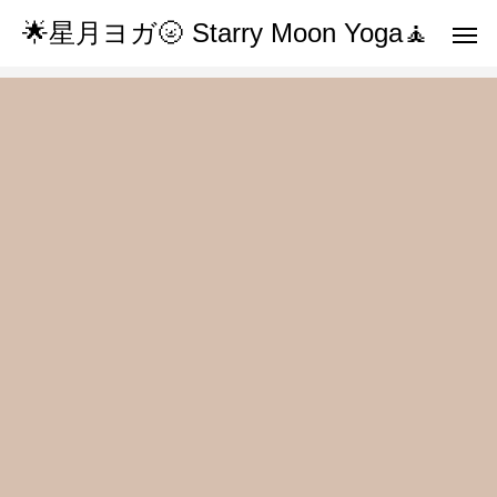
🌟星月ヨガ🌝 Starry Moon Yoga🧘