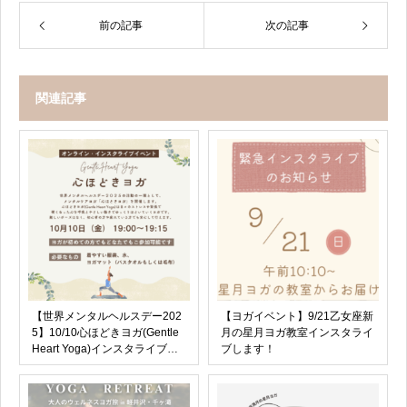
前の記事
次の記事
関連記事
【世界メンタルヘルスデー202
【ヨガイベント】9/21乙女座新
5】10/10心ほどきヨガ(Gentle
月の星月ヨガ教室インスタライ
Heart Yoga)インスタライブし
ブします！
ます！