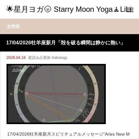
🌟星月ヨガ🌝 Starry Moon Yoga🧘LiLi
女性性
17/04/2026牡羊座新月「殻を破る瞬間は静かに熱い」
2026.04.16
星読み占星術 Astrology
17/04/2026牡羊座新月スピリチュアルメッセージ"Aries New M