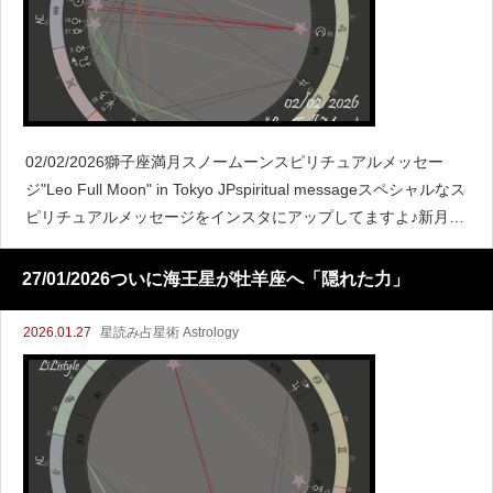
02/02/2026獅子座満月スノームーンスピリチュアルメッセー
ジ"Leo Full Moon" in Tokyo JPspiritual messageスペシャルなス
ピリチュアルメッセージをインスタにアップしてますよ♪新月と
満月の関係
27/01/2026ついに海王星が牡羊座へ「隠れた力」
2026.01.27
星読み占星術 Astrology