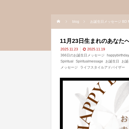
blog
お誕生日メッセージ BD M
11月23日生まれのあなた
2025.11.23
2025.11.19
366日のお誕生日メッセージ
happybirthda
Spiritual
Spiritualmessage
お誕生日
お誕
メッセージ
ライフスタイルアドバイザー