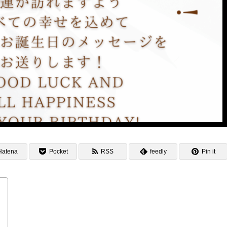
Hatena
Pocket
RSS
feedly
Pin it