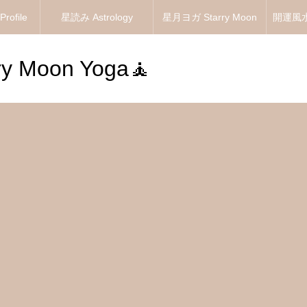
ofile
星読み Astrology
星月ヨガ Starry Moon
開運風水 
Yoga
y Moon Yoga🧘