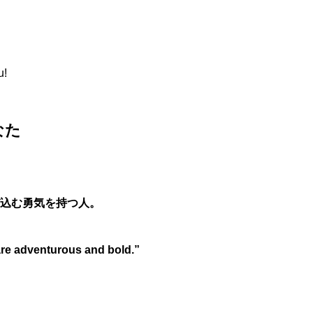
u!
なた
込む勇気を持つ人。
re adventurous and bold.”