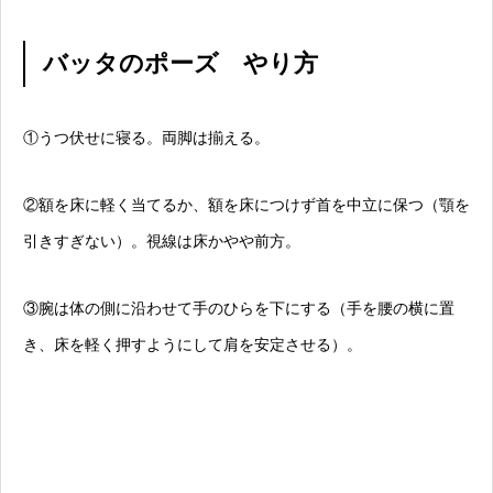
バッタのポーズ やり方
①うつ伏せに寝る。両脚は揃える。
②額を床に軽く当てるか、額を床につけず首を中立に保つ（顎を
引きすぎない）。視線は床かやや前方。
③腕は体の側に沿わせて手のひらを下にする（手を腰の横に置
き、床を軽く押すようにして肩を安定させる）。