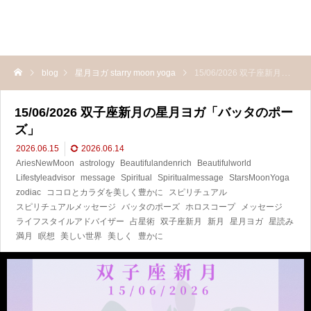
blog
星月ヨガ starry moon yoga
15/06/2026 双子座新月の星月ヨガ「バッタのポーズ」
15/06/2026 双子座新月の星月ヨガ「バッタのポー
ズ」
2026.06.15
2026.06.14
AriesNewMoon
astrology
Beautifulandenrich
Beautifulworld
Lifestyleadvisor
message
Spiritual
Spiritualmessage
StarsMoonYoga
zodiac
ココロとカラダを美しく豊かに
スピリチュアル
スピリチュアルメッセージ
バッタのポーズ
ホロスコープ
メッセージ
ライフスタイルアドバイザー
占星術
双子座新月
新月
星月ヨガ
星読み
満月
瞑想
美しい世界
美しく
豊かに