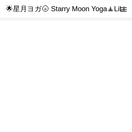
🌟星月ヨガ🌝 Starry Moon Yoga🧘LiLi