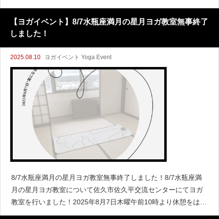
という月が今どの星座に位置しているか？月が位置している星
座の意味について
【ヨガイベント】8/7水瓶座満月の星月ヨガ教室無事終了
しました！
2025.08.10
ヨガイベント Yoga Event
8/7水瓶座満月の星月ヨガ教室無事終了しました！8/7水瓶座満
月の星月ヨガ教室について佐久市佐久平交流センターにてヨガ
教室を行いました！2025年8月7日木曜午前10時より休憩をはさ
みながら約1時間半ほどお部屋は外の公園が見える大きな窓があ