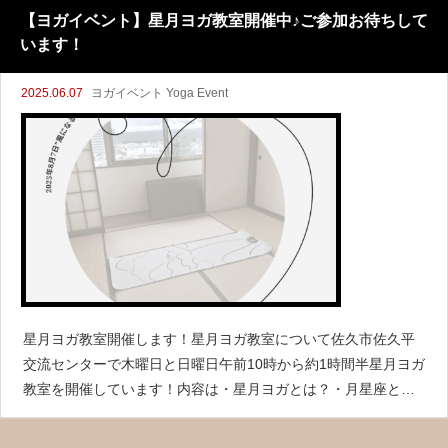
るた
【ヨガイベント】星月ヨガ教室開催中♪ご参加お待ちして
います！
2025.06.07
ヨガイベント Yoga Event
星月ヨガ教室開催します！星月ヨガ教室について佐久市佐久平
交流センターで木曜日と日曜日午前10時から約1時間半星月ヨガ
教室を開催しています！内容は・星月ヨガとは？・月星座と
は？・月星座のメッセージ・月星座と身体のリンク・月星座と
ヨガポーズについて