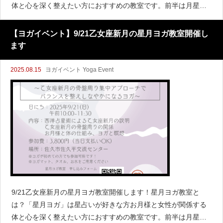
体と心を深く整えたい方におすすめの教室です。前半は月星座
という月が今どの星座に位置しているか？月が位置している星
座の意味について
【ヨガイベント】9/21乙女座新月の星月ヨガ教室開催し
ます
2025.08.15
ヨガイベント Yoga Event
9/21乙女座新月の星月ヨガ教室開催します！星月ヨガ教室と
は？「星月ヨガ」は星占いが好きな方お月様と女性が関係する
体と心を深く整えたい方におすすめの教室です。前半は月星座