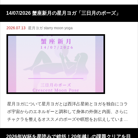
こで
14/07/2026 蟹座新月の星月ヨガ「三日月のポーズ」
2026.07.13
星月ヨガ starry moon yoga
星月ヨガについて星月ヨガとは西洋占星術とヨガを独自にコラ
ボ宇宙からのエネルギーと調和して身体の外側と内面、さらに
チャクラを整えるオススメのポーズや瞑想をお伝えしていま
す！人体と12星座（12サイン）の対応について西洋占星術は昔
から12サインを身
2026年W杯を星読みで総括！20年越しの課題クリアを目