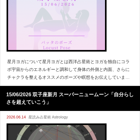
星月ヨガについて星月ヨガとは西洋占星術とヨガを独自にコラ
ボ宇宙からのエネルギーと調和して身体の外側と内面、さらに
チャクラを整えるオススメのポーズや瞑想をお伝えしていま
す！人体と12星座（12サイン）の対応について西洋占星術は昔
から12サインを身
15/06/2026 双子座新月 スーパーニュームーン「自分らし
さを超えていこう」
2026.06.14
星読み占星術 Astrology