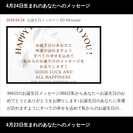
4月24日生まれのあなたへのメッセージ
2026.04.24
お誕生日メッセージ BD Message
366日のお誕生日メッセージ366日私からあなたへお誕生日のお
めでとうとありがとうをお贈りします♪お誕生日のあなたに幸運
が訪れますようにすべての幸せを込めて私からのお誕生日のメ
ッセージをインスタでアップしてます！ぜひチェックしてくだ
さいね♪I wi
4月23日生まれのあなたへのメッセージ