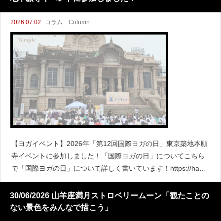
2026.07.02
コラム Column
【ヨガイベント】2026年「第12回国際ヨガの日」東京築地本願
寺イベントに参加しました！「国際ヨガの日」についてこちら
で「国際ヨガの日」について詳しく書いています！https://happ
yrich-lab.com/column/international-day-of-yo
30/06/2026 山羊座満月ストロベリームーン「観たことの
ない景色をみんなで描こう」