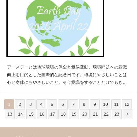
アースデーとは地球環境の保全と気候変動、環境問題への意識
向上を目的とした国際的な記念日です。環境にやさしいことは
心と身体にもやさしいこと。そう意識をすることだけでもきっ
と私はアースデーに参加しているだと思う。地球という私たち
すべ
1
2
3
4
5
6
7
8
9
10
11
12
13
14
15
16
17
18
19
20
21
22
23