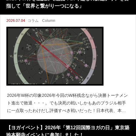
指して「世界と繋がり一つになる」
2026.07.04
コラム Column
2026年W杯の印象2026年今回のW杯残念ながら決勝トーナメン
ト進出で敗退・・・。でも決死の戦いしかもあのブラジル相手
に一点取ったわけだし評価すべき戦いだった！日本代表、本当
にお疲れ様でした！！！無事に帰国してそれぞれ解散しまた
【ヨガイベント】2026年「第12回国際ヨガの日」東京築
地本願寺イベントに参加しました！