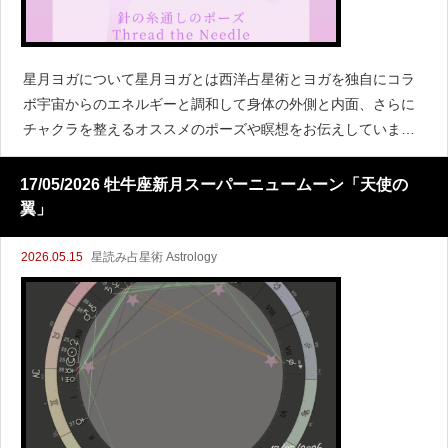
星月ヨガについて星月ヨガとは西洋占星術とヨガを独自にコラ
ボ宇宙からのエネルギーと調和して身体の外側と内面、さらに
チャクラを整えるオススメのポーズや瞑想をお伝えしていま
す！人体と12星座（12サイン）の対応について西洋占星術は昔
から12サインを身
17/05/2026 牡牛座新月スーパーニュームーン「天使の
翼」
2026.05.15
星読み占星術 Astrology