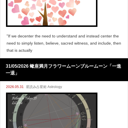
"If we decenter the need to understand and instead center the
need to simply listen, believe, sacred witness, and include, then
that is actually
31/05/2026 蠍座満月フラワームーンブルームーン「一進
一退」
2026.05.31
星読み占星術 Astrology