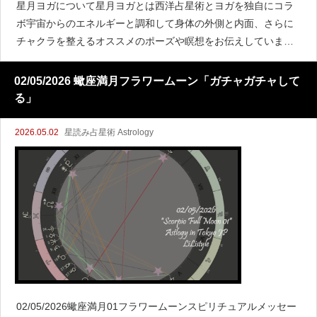
星月ヨガについて星月ヨガとは西洋占星術とヨガを独自にコラ
ボ宇宙からのエネルギーと調和して身体の外側と内面、さらに
チャクラを整えるオススメのポーズや瞑想をお伝えしていま
す！https://happyrich-lab.com/starry-moon-yoga
02/05/2026 蠍座満月フラワームーン「ガチャガチャして
る」
2026.05.02
星読み占星術 Astrology
02/05/2026蠍座満月01フラワームーンスピリチュアルメッセー